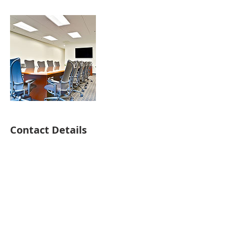
Contact Details
(562) 692-9581
13191 Crossroads Pkwy N., Suite
125,